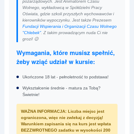
pozarządowych. Jest Animatorem Czasu
Wolnego, wykładowcą w Spółdzielni Pracy
Oświata, gdzie szkoli przyszłych wychowawców i
kierowników wypoczynku. Jest także Prezesem
Fundacji Wspierania i Organizacji Czasu Wolnego
"Chlebek"
. Z takim prowadzącym nuda Ci nie
grozi! 😉
Wymagania, które musisz spełnić,
żeby wziąć udział w kursie:
Ukończone 18 lat - pełnoletność to podstawa!
Wykształcenie średnie - matura za Tobą?
Świetnie!
WAŻNA INFORMACJA:
Liczba miejsc jest
ograniczona, więc nie zwlekaj z decyzją!
Warunkiem zapisania się na kurs jest wpłata
BEZZWROTNEGO zadatku w wysokości 200