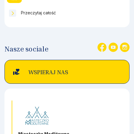
Przeczytaj całość
Nasze sociale
volunteer_activism
WSPIERAJ NAS
Miasteczko Modlitewne