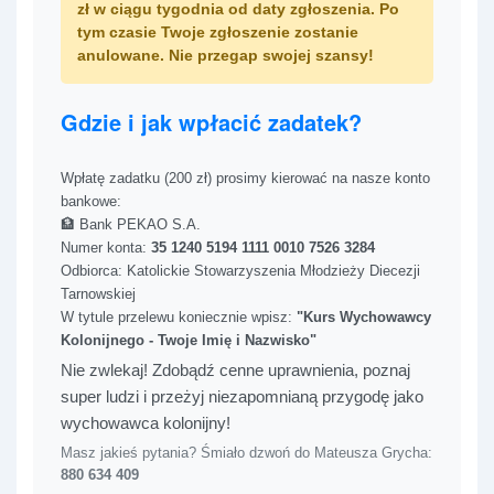
zł
w ciągu tygodnia od daty zgłoszenia. Po
tym czasie Twoje zgłoszenie zostanie
anulowane. Nie przegap swojej szansy!
Gdzie i jak wpłacić zadatek?
Wpłatę zadatku (200 zł) prosimy kierować na nasze konto
bankowe:
🏦 Bank PEKAO S.A.
Numer konta:
35 1240 5194 1111 0010 7526 3284
Odbiorca: Katolickie Stowarzyszenia Młodzieży Diecezji
Tarnowskiej
W tytule przelewu koniecznie wpisz:
"Kurs Wychowawcy
Kolonijnego - Twoje Imię i Nazwisko"
Nie zwlekaj! Zdobądź cenne uprawnienia, poznaj
super ludzi i przeżyj niezapomnianą przygodę jako
wychowawca kolonijny!
Masz jakieś pytania? Śmiało dzwoń do Mateusza Grycha:
880 634 409