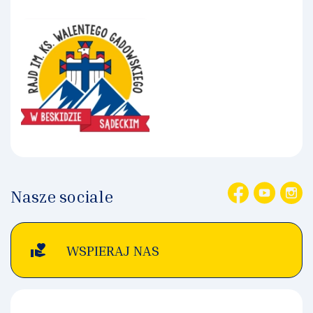
Nasze sociale
volunteer_activism
WSPIERAJ NAS