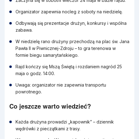
Zaczyna się w sobotni wieczór 24 maja w bazie rajdu.
Organizator zapewnia nocleg z soboty na niedzielę.
Odbywają się prezentacje drużyn, konkursy i wspólna
zabawa.
W niedzielę rano drużyny przechodzą na plac św. Jana
Pawła II w Piwnicznej-Zdroju – to gra terenowa w
formie biegu samarytańskiego.
Rajd kończy się Mszą Świętą i rozdaniem nagród 25
maja o godz. 14:00.
Uwaga: organizator nie zapewnia transportu
powrotnego.
Co jeszcze warto wiedzieć?
Każda drużyna prowadzi „kapownik” – dziennik
wędrówki z pieczątkami z trasy.